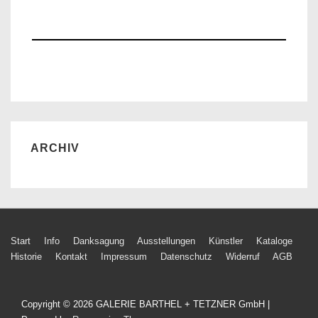
ARCHIV
Footer-
Start
Info
Danksagung
Ausstellungen
Künstler
Kataloge
Historie
Kontakt
Impressum
Datenschutz
Widerruf
AGB
Menü
Copyright © 2026
GALERIE BARTHEL + TETZNER GmbH
|